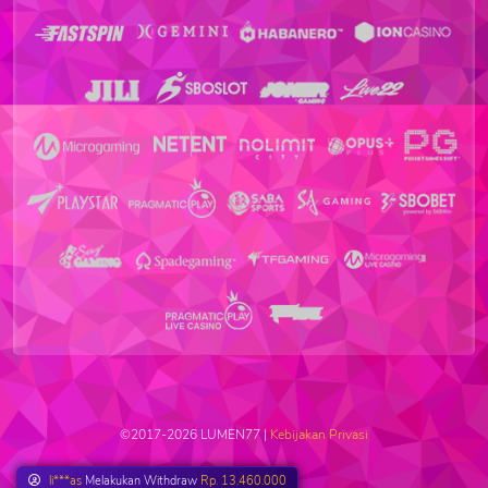
©2017-2026 LUMEN77 |
Kebijakan Privasi
li***as
Melakukan Withdraw
Rp. 13.460.000