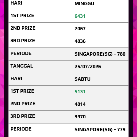
MINGGU
6431
2067
4836
SINGAPORE(SG) - 780
25/07/2026
SABTU
5131
4814
3970
SINGAPORE(SG) - 779