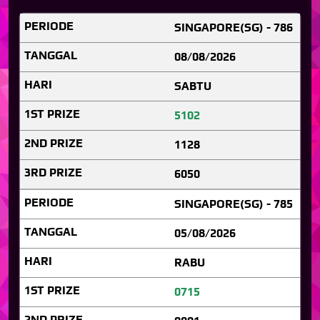
SINGAPORE(SG) - 786
08/08/2026
SABTU
5102
1128
6050
SINGAPORE(SG) - 785
05/08/2026
RABU
0715