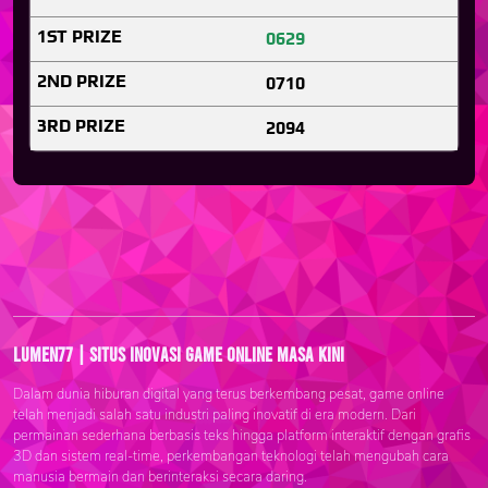
0629
0710
2094
Lumen77 | Situs Inovasi Game Online Masa Kini
Dalam dunia hiburan digital yang terus berkembang pesat, game online
telah menjadi salah satu industri paling inovatif di era modern. Dari
permainan sederhana berbasis teks hingga platform interaktif dengan grafis
3D dan sistem real-time, perkembangan teknologi telah mengubah cara
manusia bermain dan berinteraksi secara daring.