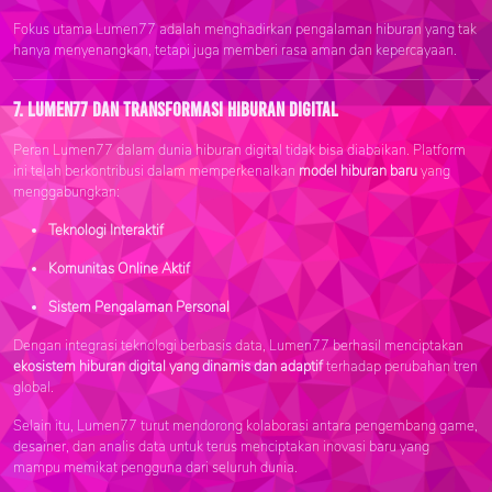
Fokus utama Lumen77 adalah menghadirkan pengalaman hiburan yang tak
hanya menyenangkan, tetapi juga memberi rasa aman dan kepercayaan.
7. Lumen77 dan Transformasi Hiburan Digital
Peran Lumen77 dalam dunia hiburan digital tidak bisa diabaikan. Platform
ini telah berkontribusi dalam memperkenalkan
model hiburan baru
yang
menggabungkan:
Teknologi Interaktif
Komunitas Online Aktif
Sistem Pengalaman Personal
Dengan integrasi teknologi berbasis data, Lumen77 berhasil menciptakan
ekosistem hiburan digital yang dinamis dan adaptif
terhadap perubahan tren
global.
Selain itu, Lumen77 turut mendorong kolaborasi antara pengembang game,
desainer, dan analis data untuk terus menciptakan inovasi baru yang
mampu memikat pengguna dari seluruh dunia.