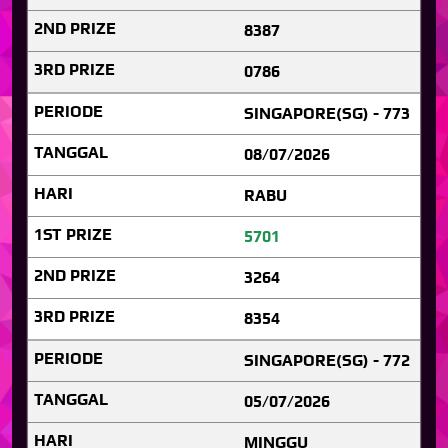
8387
0786
SINGAPORE(SG) - 773
08/07/2026
RABU
5701
3264
8354
SINGAPORE(SG) - 772
05/07/2026
MINGGU