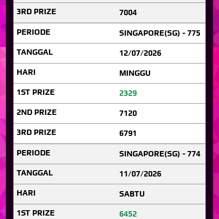
7004
SINGAPORE(SG) - 775
12/07/2026
MINGGU
2329
7120
6791
SINGAPORE(SG) - 774
11/07/2026
SABTU
6452