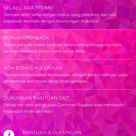
SELALU ADA PROMO
Bermain lebih lama dengan bonus yang diberikan dan raih
kepuasan bermain dengan keuntungan maksimal.
BONUS CASHBACK
Dalam periode waktu tertentu dalam setiap minggunya kami
berikan cashback cuma-cuma untuk Anda.
ADA BONUS ROLLINGAN
Semakin maksimalkan keuntungan dengan bonus rollingan yaitu
persentase dari modal yang Anda gunakan.
DUKUNGAN BANTUAN 24/7
Setiap hari dan setiap saat Customer Support siap membantu
kapanpun Anda perlukan.
BANTUAN & DUKUNGAN