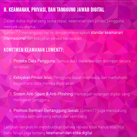
8. Keamanan, Privasi, dan Tanggung Jawab Digital
Dalam dunia digital yang serba cepat, keamanan dan privasi pengguna
menjadi isu utama.
Lumen77 menanggapi hal ini dengan menerapkan
standar keamanan
internasional
dan kebijakan privasi transparan.
Komitmen Keamanan Lumen77:
Proteksi Data Pengguna:
Semua data dienkripsi dan disimpan secara
terisolasi.
Kebijakan Privasi Jelas:
Pengguna dapat membaca dan memahami
bagaimana data mereka digunakan.
Sistem Anti-Spam & Anti-Phishing:
Mencegah serangan digital yang
merugikan pengguna.
Promosi Bermain Bertanggung Jawab:
Lumen77 juga mendukung
perilaku bermain yang sehat dan seimbang.
Langkah-langkah ini membuktikan bahwa inovasi tidak hanya soal fitur
baru, tetapi juga tentang
keamanan dan etika digital
.