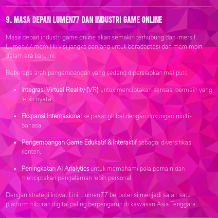
9. Masa Depan Lumen77 dan Industri Game Online
Masa depan industri game online akan semakin terhubung dan imersif.
Lumen77 memiliki visi jangka panjang untuk beradaptasi dan memimpin
dalam era baru ini.
Beberapa arah pengembangan yang sedang dipersiapkan meliputi:
Integrasi Virtual Reality (VR)
untuk menciptakan sensasi bermain yang
lebih nyata.
Ekspansi Internasional
ke pasar global dengan dukungan multi-
bahasa.
Pengembangan Game Edukatif & Interaktif
sebagai diversifikasi
konten.
Peningkatan AI Analytics
untuk memahami pola pemain dan
menciptakan pengalaman lebih personal.
Dengan strategi inovatif ini, Lumen77 berpotensi menjadi salah satu
platform hiburan digital paling berpengaruh di kawasan Asia Tenggara.