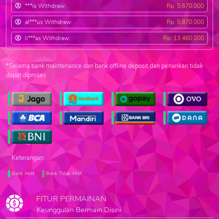
***is Withdraw:
Rp. 5.670.000
al***us Withdraw:
Rp. 5.870.000
li***as Withdraw:
Rp. 13.460.000
*Selama bank maintenance dan bank offline deposit dan penarikan tidak
dapat diproses.
Keterangan:
Bank Aktif
Bank Tidak Aktif
FITUR PERMAINAN
Keunggulan Bermain Disini