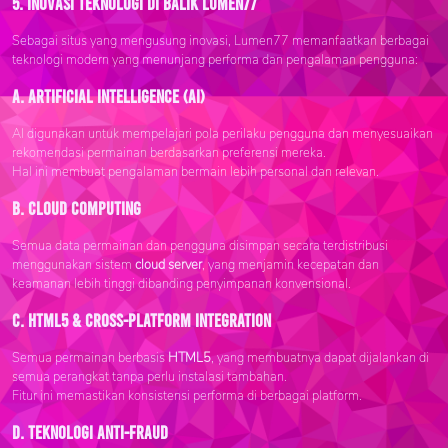
5. Inovasi Teknologi di Balik Lumen77
Sebagai situs yang mengusung inovasi, Lumen77 memanfaatkan berbagai
teknologi modern yang menunjang performa dan pengalaman pengguna:
a. Artificial Intelligence (AI)
AI digunakan untuk mempelajari pola perilaku pengguna dan menyesuaikan
rekomendasi permainan berdasarkan preferensi mereka.
Hal ini membuat pengalaman bermain lebih personal dan relevan.
b. Cloud Computing
Semua data permainan dan pengguna disimpan secara terdistribusi
menggunakan sistem
cloud server
, yang menjamin kecepatan dan
keamanan lebih tinggi dibanding penyimpanan konvensional.
c. HTML5 & Cross-Platform Integration
Semua permainan berbasis
HTML5
, yang membuatnya dapat dijalankan di
semua perangkat tanpa perlu instalasi tambahan.
Fitur ini memastikan konsistensi performa di berbagai platform.
d. Teknologi Anti-Fraud