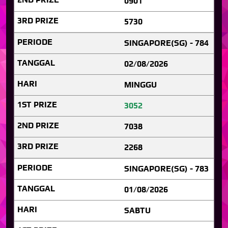
0901
5730
SINGAPORE(SG) - 784
02/08/2026
MINGGU
3052
7038
2268
SINGAPORE(SG) - 783
01/08/2026
SABTU