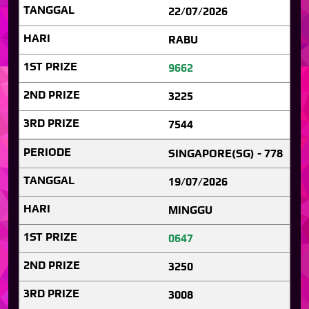
22/07/2026
RABU
9662
3225
7544
SINGAPORE(SG) - 778
19/07/2026
MINGGU
0647
3250
3008