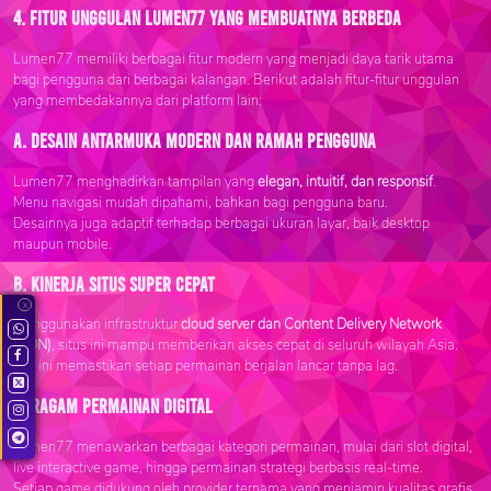
4. Fitur Unggulan Lumen77 yang Membuatnya Berbeda
Lumen77 memiliki berbagai fitur modern yang menjadi daya tarik utama
bagi pengguna dari berbagai kalangan. Berikut adalah fitur-fitur unggulan
yang membedakannya dari platform lain:
a. Desain Antarmuka Modern dan Ramah Pengguna
Lumen77 menghadirkan tampilan yang
elegan, intuitif, dan responsif
.
Menu navigasi mudah dipahami, bahkan bagi pengguna baru.
Desainnya juga adaptif terhadap berbagai ukuran layar, baik desktop
maupun mobile.
b. Kinerja Situs Super Cepat
x
Menggunakan infrastruktur
cloud server dan Content Delivery Network
(CDN)
, situs ini mampu memberikan akses cepat di seluruh wilayah Asia.
Hal ini memastikan setiap permainan berjalan lancar tanpa lag.
c. Ragam Permainan Digital
Lumen77 menawarkan berbagai kategori permainan, mulai dari slot digital,
live interactive game, hingga permainan strategi berbasis real-time.
Setiap game didukung oleh provider ternama yang menjamin kualitas grafis,