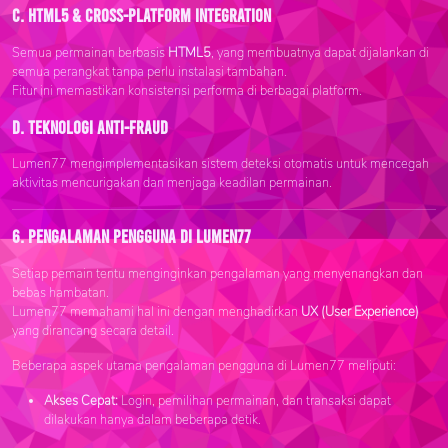
c. HTML5 & Cross-Platform Integration
Semua permainan berbasis
HTML5
, yang membuatnya dapat dijalankan di
semua perangkat tanpa perlu instalasi tambahan.
Fitur ini memastikan konsistensi performa di berbagai platform.
d. Teknologi Anti-Fraud
Lumen77 mengimplementasikan sistem deteksi otomatis untuk mencegah
aktivitas mencurigakan dan menjaga keadilan permainan.
6. Pengalaman Pengguna di Lumen77
Setiap pemain tentu menginginkan pengalaman yang menyenangkan dan
bebas hambatan.
Lumen77 memahami hal ini dengan menghadirkan
UX (User Experience)
yang dirancang secara detail.
Beberapa aspek utama pengalaman pengguna di Lumen77 meliputi:
Akses Cepat:
Login, pemilihan permainan, dan transaksi dapat
dilakukan hanya dalam beberapa detik.