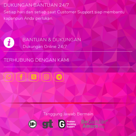
DUKUNGAN BANTUAN 24/7
Setiap hari dan setiap saat Customer Support siap membantu
kapanpun Anda perlukan.
BANTUAN & DUKUNGAN
Dukungan Online 24/7
TERHUBUNG DENGAN KAMI
Tanggung Jawab Bermain