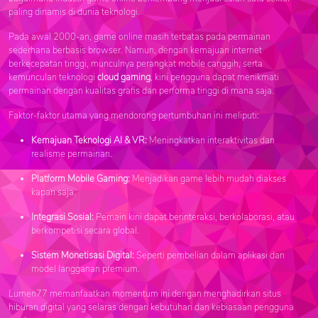
paling dinamis di dunia teknologi.
Pada awal 2000-an, game online masih terbatas pada permainan
sederhana berbasis browser. Namun, dengan kemajuan internet
berkecepatan tinggi, munculnya perangkat mobile canggih, serta
kemunculan teknologi
cloud gaming
, kini pengguna dapat menikmati
permainan dengan kualitas grafis dan performa tinggi di mana saja.
Faktor-faktor utama yang mendorong pertumbuhan ini meliputi:
Kemajuan Teknologi AI & VR:
Meningkatkan interaktivitas dan
realisme permainan.
Platform Mobile Gaming:
Menjadikan game lebih mudah diakses
kapan saja.
Integrasi Sosial:
Pemain kini dapat berinteraksi, berkolaborasi, atau
berkompetisi secara global.
Sistem Monetisasi Digital:
Seperti pembelian dalam aplikasi dan
model langganan premium.
Lumen77 memanfaatkan momentum ini dengan menghadirkan situs
hiburan digital yang selaras dengan kebutuhan dan kebiasaan pengguna