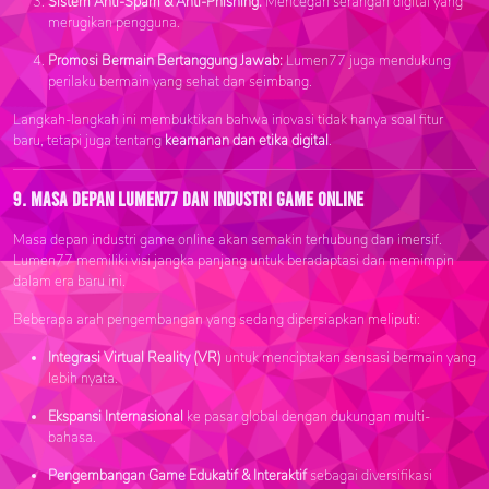
Sistem Anti-Spam & Anti-Phishing:
Mencegah serangan digital yang
merugikan pengguna.
Promosi Bermain Bertanggung Jawab:
Lumen77 juga mendukung
perilaku bermain yang sehat dan seimbang.
Langkah-langkah ini membuktikan bahwa inovasi tidak hanya soal fitur
baru, tetapi juga tentang
keamanan dan etika digital
.
9. Masa Depan Lumen77 dan Industri Game Online
Masa depan industri game online akan semakin terhubung dan imersif.
Lumen77 memiliki visi jangka panjang untuk beradaptasi dan memimpin
dalam era baru ini.
Beberapa arah pengembangan yang sedang dipersiapkan meliputi:
Integrasi Virtual Reality (VR)
untuk menciptakan sensasi bermain yang
lebih nyata.
Ekspansi Internasional
ke pasar global dengan dukungan multi-
bahasa.
Pengembangan Game Edukatif & Interaktif
sebagai diversifikasi