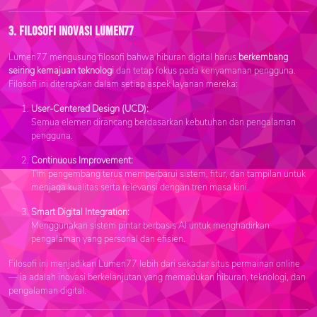
3. Filosofi Inovasi Lumen77
Lumen77 mengusung filosofi bahwa hiburan digital harus
berkembang
seiring kemajuan teknologi
dan tetap fokus pada kenyamanan pengguna.
Filosofi ini diterapkan dalam setiap aspek layanan mereka:
User-Centered Design (UCD):
Semua elemen dirancang berdasarkan kebutuhan dan pengalaman
pengguna.
Continuous Improvement:
Tim pengembang terus memperbarui sistem, fitur, dan tampilan untuk
menjaga kualitas serta relevansi dengan tren masa kini.
Smart Digital Integration:
Menggunakan sistem pintar berbasis AI untuk menghadirkan
pengalaman yang personal dan efisien.
Filosofi ini menjadikan Lumen77 lebih dari sekadar situs permainan online
— ia adalah inovasi berkelanjutan yang memadukan hiburan, teknologi, dan
pengalaman digital.