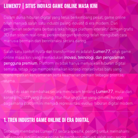
Lumen77 | Situs Inovasi Game Online Masa Kini
Dalam dunia hiburan digital yang terus berkembang pesat, game online
telah menjadi salah satu industri paling inovatif di era modern. Dari
permainan sederhana berbasis teks hingga platform interaktif dengan grafis
3D dan sistem real-time, perkembangan teknologi telah mengubah cara
manusia bermain dan berinteraksi secara daring.
Salah satu contoh nyata dari transformasi ini adalah
Lumen77
, situs game
online masa kini yang memadukan
inovasi, teknologi, dan pengalaman
pengguna premium
. Platform ini tidak hanya menyajikan hiburan digital
semata, tetapi juga memperkenalkan konsep interaktivitas baru yang
menempatkan kenyamanan serta keamanan pemain sebagai prioritas
utama.
Artikel ini akan membahas secara mendalam tentang
Lumen77
, mulai dari
konsep inovatif yang diusung, fitur-fitur unggulan yang dimiliki, hingga
bagaimana platform ini menjadi representasi evolusi hiburan digital modern.
1. Tren Industri Game Online di Era Digital
Sebelum membahas Lumen77 secara spesifik, penting untuk memahami
bagaimana industri game online berkembang menjadi salah satu sektor