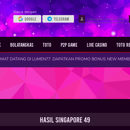
Masuk dengan
Google
Telegram
Username / Email / Telepon
K
BOLATANGKAS
TOTO
P2P GAME
LIVE CASINO
TOTO R
ANG DI LUMEN77. DAPATKAN PROMO BONUS NEW MEMBER 100
Hasil Singapore 49