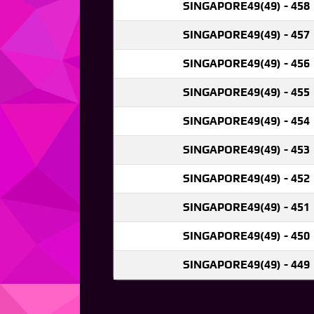
SINGAPORE49(49) - 458
SINGAPORE49(49) - 457
SINGAPORE49(49) - 456
SINGAPORE49(49) - 455
SINGAPORE49(49) - 454
SINGAPORE49(49) - 453
SINGAPORE49(49) - 452
SINGAPORE49(49) - 451
SINGAPORE49(49) - 450
SINGAPORE49(49) - 449