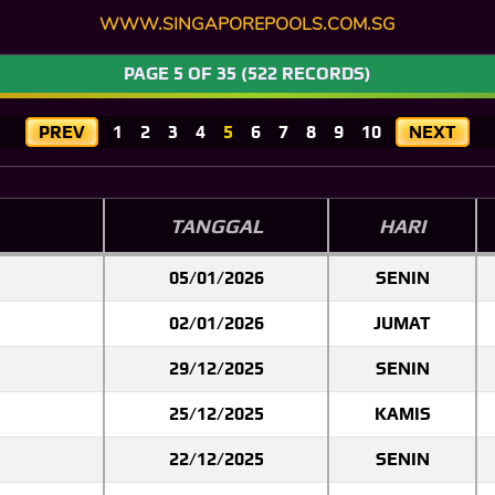
WWW.SINGAPOREPOOLS.COM.SG
PAGE
5
OF
35
(522 RECORDS)
PREV
1
2
3
4
5
6
7
8
9
10
NEXT
TANGGAL
HARI
05/01/2026
SENIN
02/01/2026
JUMAT
29/12/2025
SENIN
25/12/2025
KAMIS
22/12/2025
SENIN