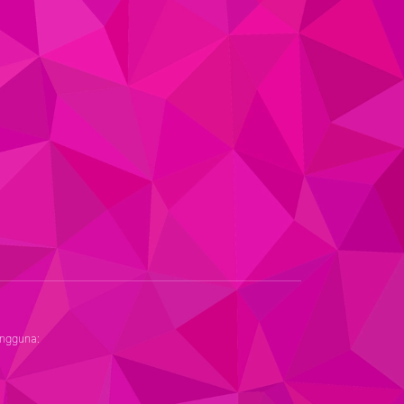
engguna: