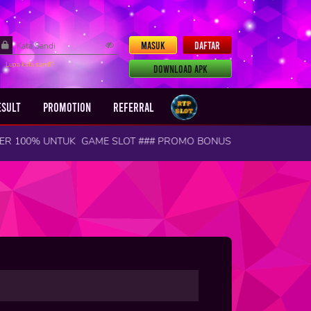
Masuk
Daftar
Kata Sandi
Lupa kata sandi?
Download APK
ESULT
PROMOTION
REFERRAL
% UNTUK GAME SLOT ### PROMO BONUS NEW MEMBER 60 % UN