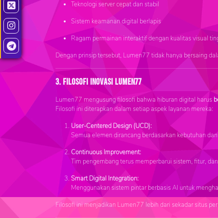
Teknologi server cepat dan stabil
Sistem keamanan digital berlapis
Ragam permainan interaktif dengan kualitas visual tin
Dengan prinsip tersebut, Lumen77 tidak hanya bersaing 
3. Filosofi Inovasi Lumen77
Lumen77 mengusung filosofi bahwa hiburan digital harus
b
Filosofi ini diterapkan dalam setiap aspek layanan mereka:
User-Centered Design (UCD):
Semua elemen dirancang berdasarkan kebutuhan da
Continuous Improvement:
Tim pengembang terus memperbarui sistem, fitur, dan 
Smart Digital Integration:
Menggunakan sistem pintar berbasis AI untuk mengha
Filosofi ini menjadikan Lumen77 lebih dari sekadar situs p