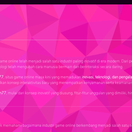
me online telah menjadi salah satu industri paling inovatif di era modern. Dari 
logi telah mengubah cara manusia bermain dan berinteraksi secara daring.
77
, situs game online masa kini yang memadukan
inovasi, teknologi, dan peng
alkan konsep interaktivitas baru yang menempatkan kenyamanan serta keamanan 
n77
, mulai dari konsep inovatif yang diusung, fitur-fitur unggulan yang dimiliki,
memahami bagaimana industri game online berkembang menjadi salah satu sekto