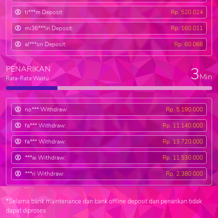
ti***m Deposit:
Rp. 520.024
mi36***in Deposit:
Rp. 160.011
al***on Deposit:
Rp. 60.066
3
PENARIKAN
Min
Rata-Rata Waktu
no*** Withdraw:
Rp. 5.190.000
fa*** Withdraw:
Rp. 11.140.000
fa*** Withdraw:
Rp. 13.720.000
***ai Withdraw:
Rp. 11.530.000
***ri Withdraw:
Rp. 2.380.000
*Selama bank maintenance dan bank offline deposit dan penarikan tidak
dapat diproses.