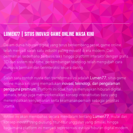
Lumen77 | Situs Inovasi Game Online Masa Kini
Dalam dunia hiburan digital yang terus berkembang pesat, game online
telah menjadi salah satu industri paling inovatif di era modern. Dari
permainan sederhana berbasis teks hingga platform interaktif dengan grafis
3D dan sistem real-time, perkembangan teknologi telah mengubah cara
manusia bermain dan berinteraksi secara daring.
Salah satu contoh nyata dari transformasi ini adalah
Lumen77
, situs game
online masa kini yang memadukan
inovasi, teknologi, dan pengalaman
pengguna premium
. Platform ini tidak hanya menyajikan hiburan digital
semata, tetapi juga memperkenalkan konsep interaktivitas baru yang
menempatkan kenyamanan serta keamanan pemain sebagai prioritas
utama.
Artikel ini akan membahas secara mendalam tentang
Lumen77
, mulai dari
konsep inovatif yang diusung, fitur-fitur unggulan yang dimiliki, hingga
bagaimana platform ini menjadi representasi evolusi hiburan digital modern.