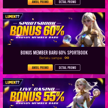
Ambil Promo
Detail Promo
BONUS MEMBER BARU 60% SPORTBOOK
Berlaku sampai :
Ambil Promo
Detail Promo